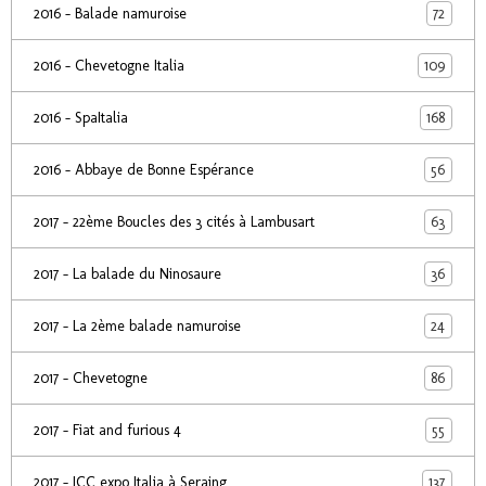
72
2016 - Balade namuroise
109
2016 - Chevetogne Italia
168
2016 - SpaItalia
56
2016 - Abbaye de Bonne Espérance
63
2017 - 22ème Boucles des 3 cités à Lambusart
36
2017 - La balade du Ninosaure
24
2017 - La 2ème balade namuroise
86
2017 - Chevetogne
55
2017 - Fiat and furious 4
137
2017 - ICC expo Italia à Seraing