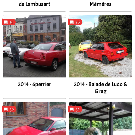
de Lambusart
Mèmères
14
26
2014 - 6perrier
2014 - Balade de Ludo &
Greg
39
34