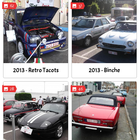
62
37
2013 - Retro Tacots
2013 - Binche
28
46