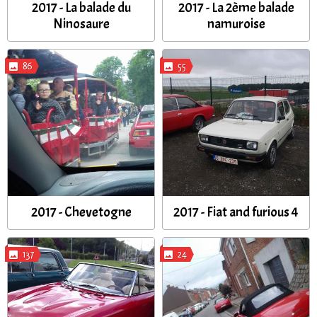
2017 - La balade du
2017 - La 2ème balade
Ninosaure
namuroise
86
55
2017 - Chevetogne
2017 - Fiat and furious 4
137
24