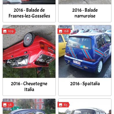
2016 - Balade de
2016 - Balade
Frasnes-lez-Gosselies
namuroise
109
168
2016 - Chevetogne
2016 - SpaItalia
Italia
56
63