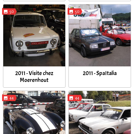
50
50
2011 - Visite chez
2011 - SpaItalia
Moerenhout
44
44