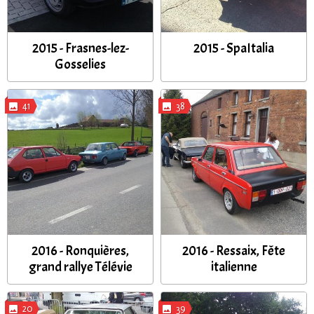
2015 - Frasnes-lez-
2015 - SpaItalia
Gosselies
41
38
2016 - Ronquières,
2016 - Ressaix, Fête
grand rallye Télévie
italienne
20
39