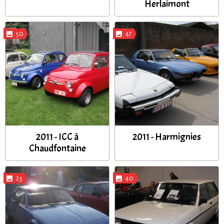
Herlaimont
50
47
2011 - ICC à
2011 - Harmignies
Chaudfontaine
23
40