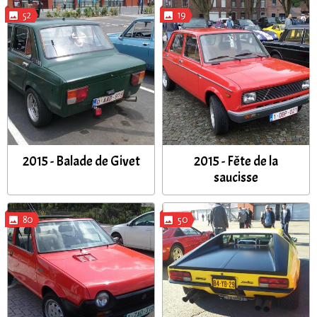
52
19
2015 - Balade de Givet
2015 - Fête de la
saucisse
80
50