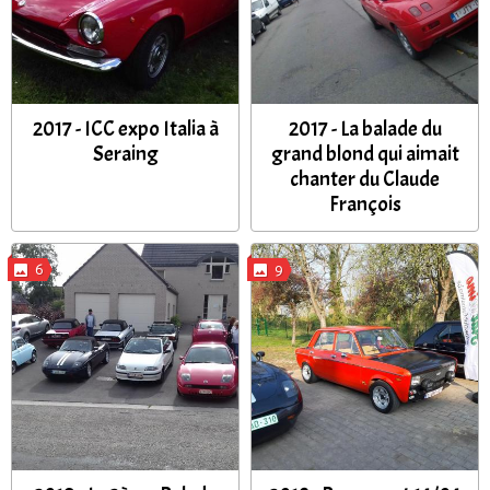
2017 - ICC expo Italia à
2017 - La balade du
Seraing
grand blond qui aimait
chanter du Claude
François
6
9