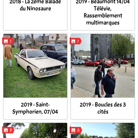
2018 - La 2ème Balade
2019 - Beaumont 14/04
du Ninosaure
Télévie,
Rassemblement
multimarques
7
7
2019 - Saint-
2019 - Boucles des 3
Symphorien, 07/04
cités
8
6