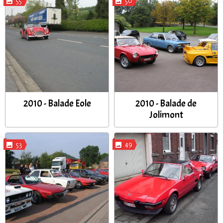
55
50
2010 - Balade Eole
2010 - Balade de
Jolimont
53
49