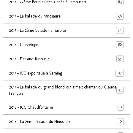
63
2017 - 22ème Boucles des 3 cités à Lambusart
36
2017 - La balade du Ninosaure
24
2017 - La 2ème balade namuroise
86
2017 - Chevetogne
55
2017 - Fiat and furious 4
137
2017 - ICC expo Italia à Seraing
2017 - La balade du grand blond qui aimait chanter du Claude
24
François
0
2018 - ICC Chaudfontaine
6
2018 - La 2ème Balade du Ninosaure