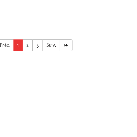
Préc.
1
2
3
Suiv.