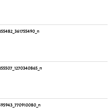
155482_361755490_n
155507_1270340865_n
595943_770910080_n