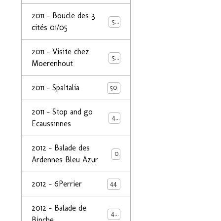
2011 - Boucle des 3
50
cités 01/05
2011 - Visite chez
50
Moerenhout
2011 - SpaItalia
50
2011 - Stop and go
44
Ecaussinnes
2012 - Balade des
0
Ardennes Bleu Azur
2012 - 6Perrier
44
2012 - Balade de
48
Binche