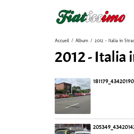
Accueil
Album
2012 - Italia in Stra
2012 - Italia 
181179_4342019
205349_4342014