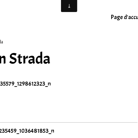
Page d'accu
da
in Strada
035579_1298612323_n
235459_1036481853_n