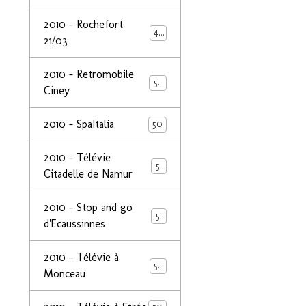
2010 - Rochefort
47
21/03
2010 - Retromobile
50
Ciney
2010 - SpaItalia
50
2010 - Télévie
50
Citadelle de Namur
2010 - Stop and go
50
d'Ecaussinnes
2010 - Télévie à
50
Monceau