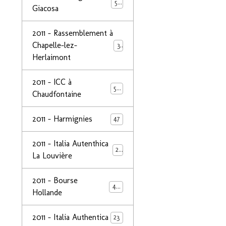
50
Giacosa
2011 - Rassemblement à
Chapelle-lez-
32
Herlaimont
2011 - ICC à
50
Chaudfontaine
2011 - Harmignies
47
2011 - Italia Autenthica
23
La Louvière
2011 - Bourse
40
Hollande
2011 - Italia Authentica
23