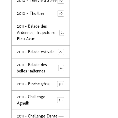
2010 - Télévie à Strée
50
2010 - Thuillies
50
2011 - Balade des
Ardennes, Trajectoire
24
Bleu Azur
2011 - Balade estivale
22
2011 - Balade des
49
belles italiennes
2011 - Binche 17/04
50
2011 - Challenge
50
Agnelli
2011 - Challenge Dante