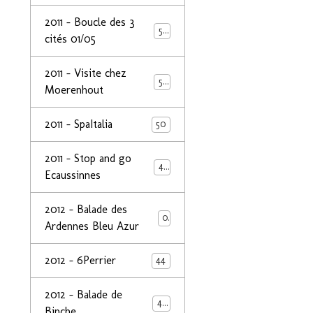
2011 - Boucle des 3
50
cités 01/05
2011 - Visite chez
50
Moerenhout
2011 - SpaItalia
50
2011 - Stop and go
44
Ecaussinnes
2012 - Balade des
0
Ardennes Bleu Azur
2012 - 6Perrier
44
2012 - Balade de
48
Binche