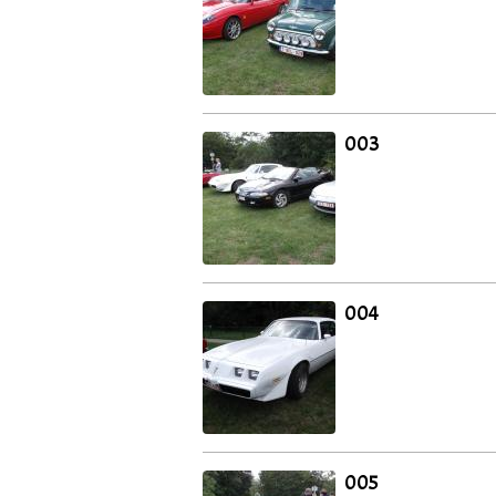
003
004
005