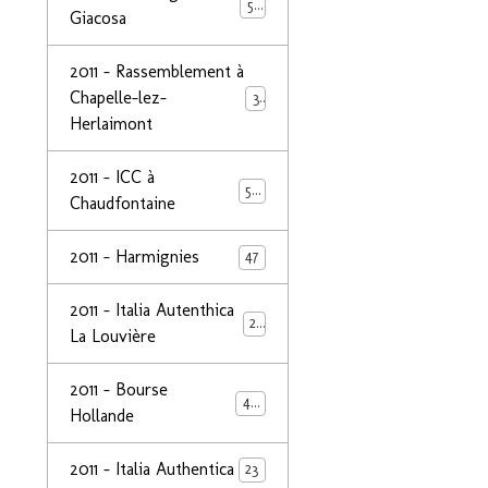
50
Giacosa
2011 - Rassemblement à
Chapelle-lez-
32
Herlaimont
2011 - ICC à
50
Chaudfontaine
2011 - Harmignies
47
2011 - Italia Autenthica
23
La Louvière
2011 - Bourse
40
Hollande
2011 - Italia Authentica
23