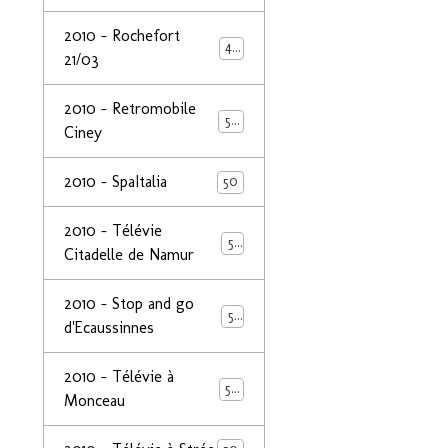
2010 - Rochefort
47
21/03
2010 - Retromobile
50
Ciney
2010 - SpaItalia
50
2010 - Télévie
50
Citadelle de Namur
2010 - Stop and go
50
d'Ecaussinnes
2010 - Télévie à
50
Monceau