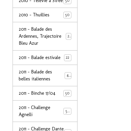
2010 - Télévie à Strée
50
2010 - Thuillies
50
2011 - Balade des
Ardennes, Trajectoire
24
Bleu Azur
2011 - Balade estivale
22
2011 - Balade des
49
belles italiennes
2011 - Binche 17/04
50
2011 - Challenge
50
Agnelli
2011 - Challenge Dante