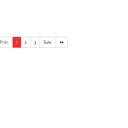
Préc.
1
2
3
Suiv.