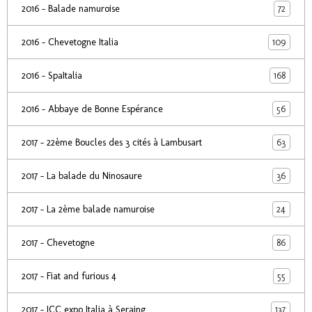
72
2016 - Balade namuroise
109
2016 - Chevetogne Italia
168
2016 - SpaItalia
56
2016 - Abbaye de Bonne Espérance
63
2017 - 22ème Boucles des 3 cités à Lambusart
36
2017 - La balade du Ninosaure
24
2017 - La 2ème balade namuroise
86
2017 - Chevetogne
55
2017 - Fiat and furious 4
137
2017 - ICC expo Italia à Seraing