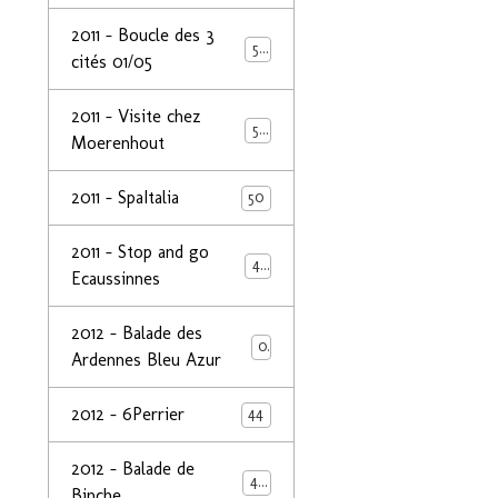
2011 - Boucle des 3
50
cités 01/05
2011 - Visite chez
50
Moerenhout
2011 - SpaItalia
50
2011 - Stop and go
44
Ecaussinnes
2012 - Balade des
0
Ardennes Bleu Azur
2012 - 6Perrier
44
2012 - Balade de
48
Binche