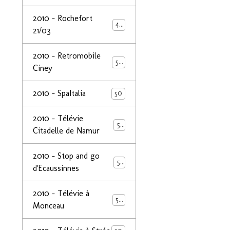
2010 - Rochefort
47
21/03
2010 - Retromobile
50
Ciney
2010 - SpaItalia
50
2010 - Télévie
50
Citadelle de Namur
2010 - Stop and go
50
d'Ecaussinnes
2010 - Télévie à
50
Monceau