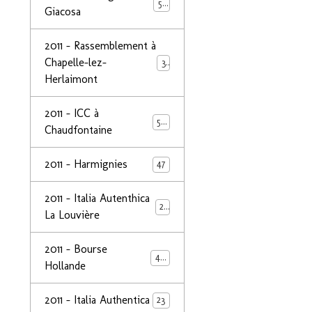
50
Giacosa
2011 - Rassemblement à
Chapelle-lez-
32
Herlaimont
2011 - ICC à
50
Chaudfontaine
2011 - Harmignies
47
2011 - Italia Autenthica
23
La Louvière
2011 - Bourse
40
Hollande
2011 - Italia Authentica
23