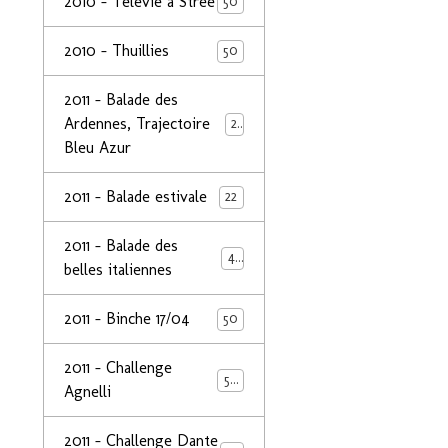
2010 - Télévie à Strée
50
2010 - Thuillies
50
2011 - Balade des
Ardennes, Trajectoire
24
Bleu Azur
2011 - Balade estivale
22
2011 - Balade des
49
belles italiennes
2011 - Binche 17/04
50
2011 - Challenge
50
Agnelli
2011 - Challenge Dante