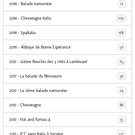
72
2016 - Balade namuroise
109
2016 - Chevetogne Italia
168
2016 - SpaItalia
56
2016 - Abbaye de Bonne Espérance
63
2017 - 22ème Boucles des 3 cités à Lambusart
36
2017 - La balade du Ninosaure
24
2017 - La 2ème balade namuroise
86
2017 - Chevetogne
55
2017 - Fiat and furious 4
137
2017 - ICC expo Italia à Seraing