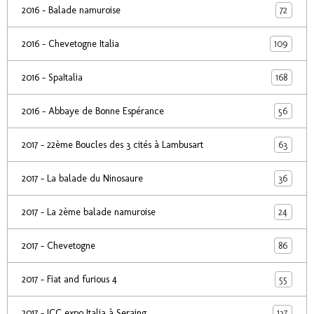
72
2016 - Balade namuroise
109
2016 - Chevetogne Italia
168
2016 - SpaItalia
56
2016 - Abbaye de Bonne Espérance
63
2017 - 22ème Boucles des 3 cités à Lambusart
36
2017 - La balade du Ninosaure
24
2017 - La 2ème balade namuroise
86
2017 - Chevetogne
55
2017 - Fiat and furious 4
137
2017 - ICC expo Italia à Seraing