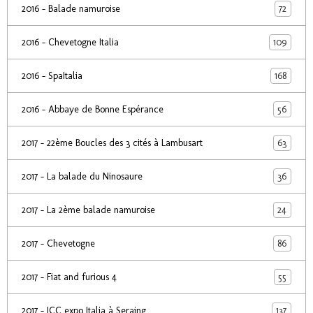
72
2016 - Balade namuroise
109
2016 - Chevetogne Italia
168
2016 - SpaItalia
56
2016 - Abbaye de Bonne Espérance
63
2017 - 22ème Boucles des 3 cités à Lambusart
36
2017 - La balade du Ninosaure
24
2017 - La 2ème balade namuroise
86
2017 - Chevetogne
55
2017 - Fiat and furious 4
137
2017 - ICC expo Italia à Seraing