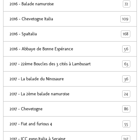
72
2016 - Balade namuroise
109
2016 - Chevetogne Italia
168
2016 - SpaItalia
56
2016 - Abbaye de Bonne Espérance
63
2017 - 22ème Boucles des 3 cités à Lambusart
36
2017 - La balade du Ninosaure
24
2017 - La 2ème balade namuroise
86
2017 - Chevetogne
55
2017 - Fiat and furious 4
137
2017 - ICC expo Italia à Seraing