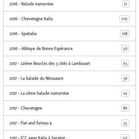
72
2016 - Balade namuroise
109
2016 - Chevetogne Italia
168
2016 - SpaItalia
56
2016 - Abbaye de Bonne Espérance
63
2017 - 22ème Boucles des 3 cités à Lambusart
36
2017 - La balade du Ninosaure
24
2017 - La 2ème balade namuroise
86
2017 - Chevetogne
55
2017 - Fiat and furious 4
137
2017 - ICC expo Italia à Seraing