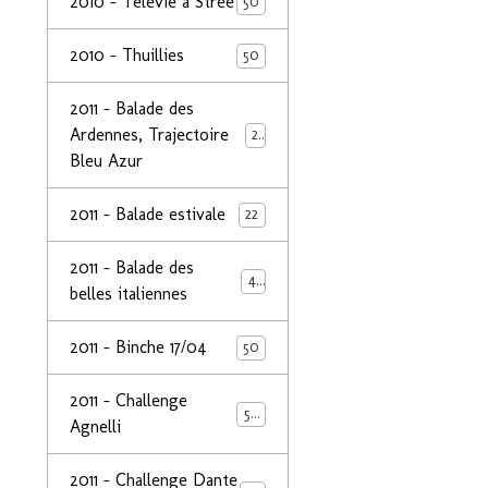
2010 - Télévie à Strée
50
2010 - Thuillies
50
2011 - Balade des
Ardennes, Trajectoire
24
Bleu Azur
2011 - Balade estivale
22
2011 - Balade des
49
belles italiennes
2011 - Binche 17/04
50
2011 - Challenge
50
Agnelli
2011 - Challenge Dante