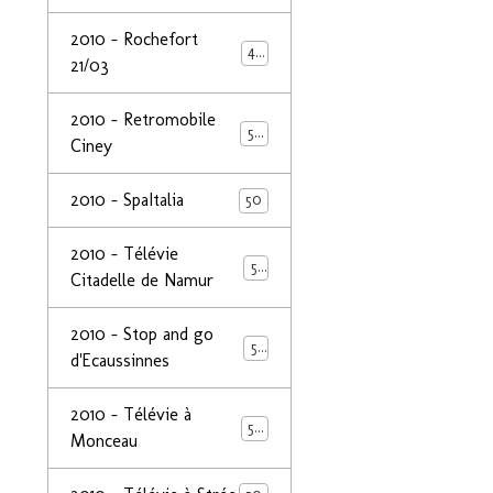
2010 - Rochefort
47
21/03
2010 - Retromobile
50
Ciney
2010 - SpaItalia
50
2010 - Télévie
50
Citadelle de Namur
2010 - Stop and go
50
d'Ecaussinnes
2010 - Télévie à
50
Monceau