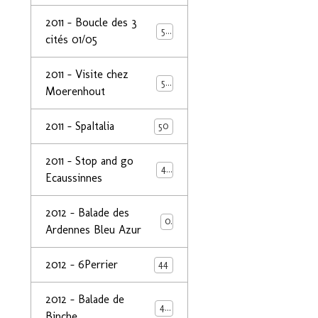
2011 - Boucle des 3
50
cités 01/05
2011 - Visite chez
50
Moerenhout
2011 - SpaItalia
50
2011 - Stop and go
44
Ecaussinnes
2012 - Balade des
0
Ardennes Bleu Azur
2012 - 6Perrier
44
2012 - Balade de
48
Binche