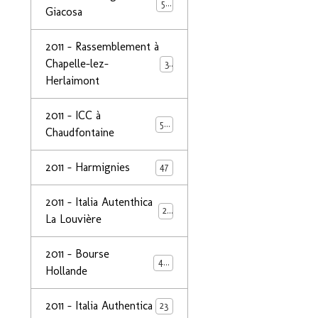
50
Giacosa
2011 - Rassemblement à
Chapelle-lez-
32
Herlaimont
2011 - ICC à
50
Chaudfontaine
2011 - Harmignies
47
2011 - Italia Autenthica
23
La Louvière
2011 - Bourse
40
Hollande
2011 - Italia Authentica
23