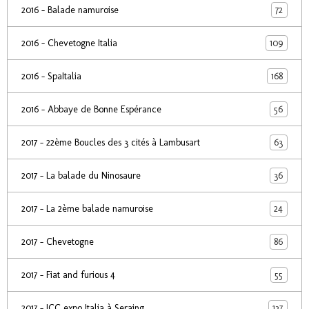
72
2016 - Balade namuroise
109
2016 - Chevetogne Italia
168
2016 - SpaItalia
56
2016 - Abbaye de Bonne Espérance
63
2017 - 22ème Boucles des 3 cités à Lambusart
36
2017 - La balade du Ninosaure
24
2017 - La 2ème balade namuroise
86
2017 - Chevetogne
55
2017 - Fiat and furious 4
137
2017 - ICC expo Italia à Seraing