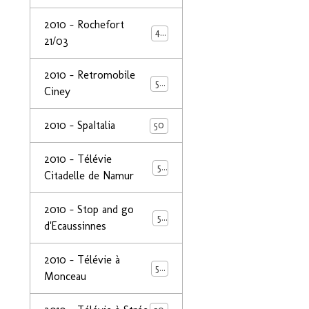
2010 - Rochefort
47
21/03
2010 - Retromobile
50
Ciney
2010 - SpaItalia
50
2010 - Télévie
50
Citadelle de Namur
2010 - Stop and go
50
d'Ecaussinnes
2010 - Télévie à
50
Monceau