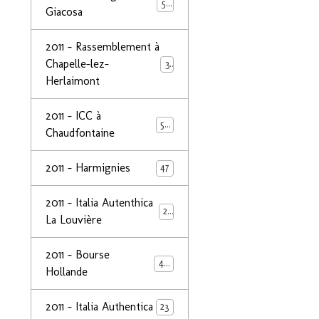
50
Giacosa
2011 - Rassemblement à
Chapelle-lez-
32
Herlaimont
2011 - ICC à
50
Chaudfontaine
2011 - Harmignies
47
2011 - Italia Autenthica
23
La Louvière
2011 - Bourse
40
Hollande
2011 - Italia Authentica
23