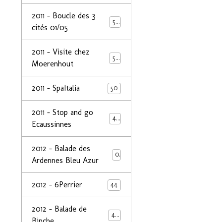
2011 - Boucle des 3
50
cités 01/05
2011 - Visite chez
50
Moerenhout
2011 - SpaItalia
50
2011 - Stop and go
44
Ecaussinnes
2012 - Balade des
0
Ardennes Bleu Azur
2012 - 6Perrier
44
2012 - Balade de
48
Binche