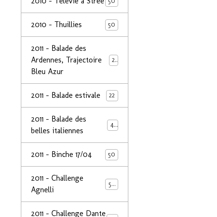
2010 - Télévie à Strée
50
2010 - Thuillies
50
2011 - Balade des
Ardennes, Trajectoire
24
Bleu Azur
2011 - Balade estivale
22
2011 - Balade des
49
belles italiennes
2011 - Binche 17/04
50
2011 - Challenge
50
Agnelli
2011 - Challenge Dante