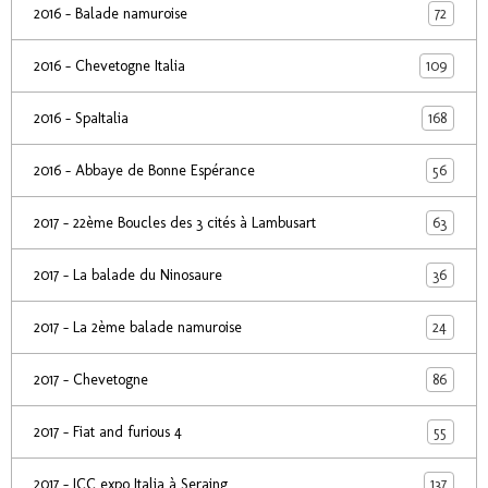
72
2016 - Balade namuroise
109
2016 - Chevetogne Italia
168
2016 - SpaItalia
56
2016 - Abbaye de Bonne Espérance
63
2017 - 22ème Boucles des 3 cités à Lambusart
36
2017 - La balade du Ninosaure
24
2017 - La 2ème balade namuroise
86
2017 - Chevetogne
55
2017 - Fiat and furious 4
137
2017 - ICC expo Italia à Seraing