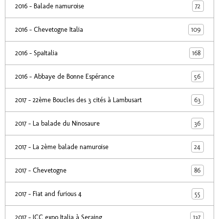
72
2016 - Balade namuroise
109
2016 - Chevetogne Italia
168
2016 - SpaItalia
56
2016 - Abbaye de Bonne Espérance
63
2017 - 22ème Boucles des 3 cités à Lambusart
36
2017 - La balade du Ninosaure
24
2017 - La 2ème balade namuroise
86
2017 - Chevetogne
55
2017 - Fiat and furious 4
137
2017 - ICC expo Italia à Seraing