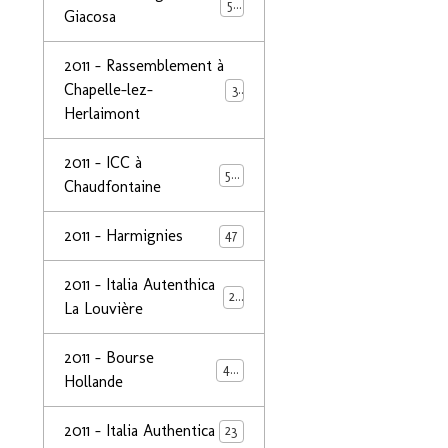
50
Giacosa
2011 - Rassemblement à
Chapelle-lez-
32
Herlaimont
2011 - ICC à
50
Chaudfontaine
2011 - Harmignies
47
2011 - Italia Autenthica
23
La Louvière
2011 - Bourse
40
Hollande
2011 - Italia Authentica
23