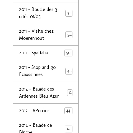
2011 - Boucle des 3
50
cités 01/05
2011 - Visite chez
50
Moerenhout
2011 - SpaItalia
50
2011 - Stop and go
44
Ecaussinnes
2012 - Balade des
0
Ardennes Bleu Azur
2012 - 6Perrier
44
2012 - Balade de
48
Binche