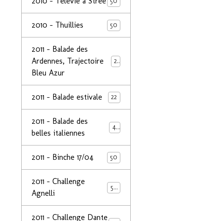
2010 - Télévie à Strée
50
2010 - Thuillies
50
2011 - Balade des
Ardennes, Trajectoire
24
Bleu Azur
2011 - Balade estivale
22
2011 - Balade des
49
belles italiennes
2011 - Binche 17/04
50
2011 - Challenge
50
Agnelli
2011 - Challenge Dante