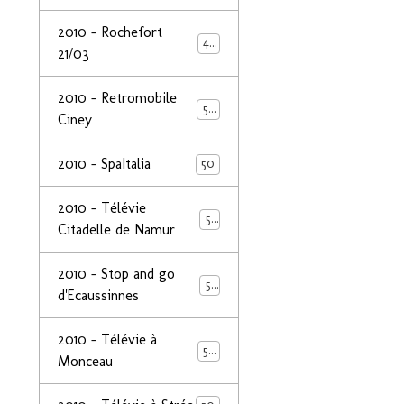
2010 - Rochefort
47
21/03
2010 - Retromobile
50
Ciney
2010 - SpaItalia
50
2010 - Télévie
50
Citadelle de Namur
2010 - Stop and go
50
d'Ecaussinnes
2010 - Télévie à
50
Monceau