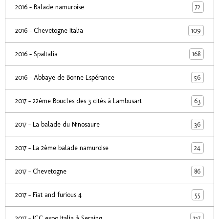
72
2016 - Balade namuroise
109
2016 - Chevetogne Italia
168
2016 - SpaItalia
56
2016 - Abbaye de Bonne Espérance
63
2017 - 22ème Boucles des 3 cités à Lambusart
36
2017 - La balade du Ninosaure
24
2017 - La 2ème balade namuroise
86
2017 - Chevetogne
55
2017 - Fiat and furious 4
137
2017 - ICC expo Italia à Seraing