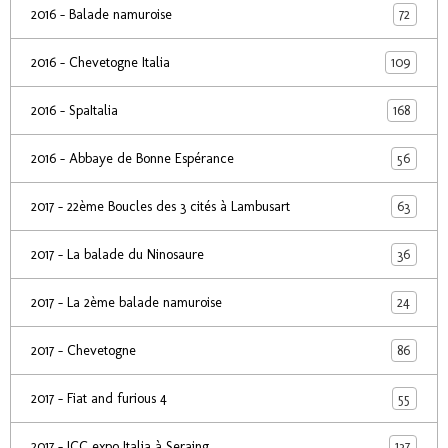
72
2016 - Balade namuroise
109
2016 - Chevetogne Italia
168
2016 - SpaItalia
56
2016 - Abbaye de Bonne Espérance
63
2017 - 22ème Boucles des 3 cités à Lambusart
36
2017 - La balade du Ninosaure
24
2017 - La 2ème balade namuroise
86
2017 - Chevetogne
55
2017 - Fiat and furious 4
137
2017 - ICC expo Italia à Seraing