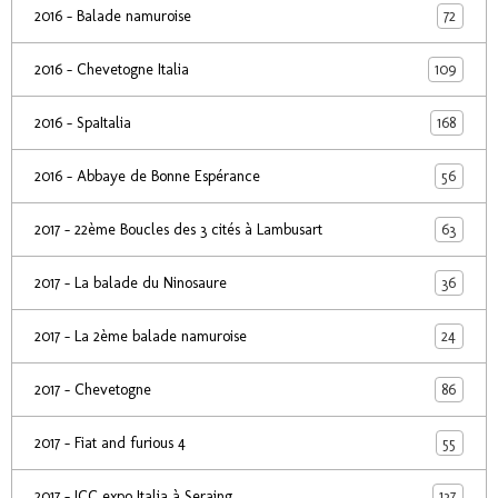
72
2016 - Balade namuroise
109
2016 - Chevetogne Italia
168
2016 - SpaItalia
56
2016 - Abbaye de Bonne Espérance
63
2017 - 22ème Boucles des 3 cités à Lambusart
36
2017 - La balade du Ninosaure
24
2017 - La 2ème balade namuroise
86
2017 - Chevetogne
55
2017 - Fiat and furious 4
137
2017 - ICC expo Italia à Seraing