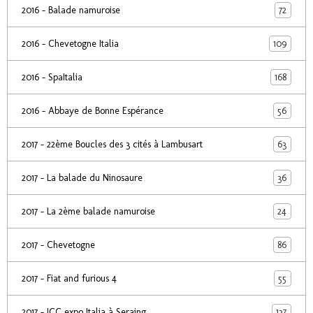
72
2016 - Balade namuroise
109
2016 - Chevetogne Italia
168
2016 - SpaItalia
56
2016 - Abbaye de Bonne Espérance
63
2017 - 22ème Boucles des 3 cités à Lambusart
36
2017 - La balade du Ninosaure
24
2017 - La 2ème balade namuroise
86
2017 - Chevetogne
55
2017 - Fiat and furious 4
137
2017 - ICC expo Italia à Seraing