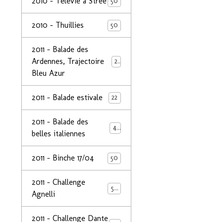
2010 - Télévie à Strée
50
2010 - Thuillies
50
2011 - Balade des
Ardennes, Trajectoire
24
Bleu Azur
2011 - Balade estivale
22
2011 - Balade des
49
belles italiennes
2011 - Binche 17/04
50
2011 - Challenge
50
Agnelli
2011 - Challenge Dante