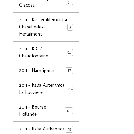
50
Giacosa
2011 - Rassemblement à
Chapelle-lez-
32
Herlaimont
2011 - ICC à
50
Chaudfontaine
2011 - Harmignies
47
2011 - Italia Autenthica
23
La Louvière
2011 - Bourse
40
Hollande
2011 - Italia Authentica
23