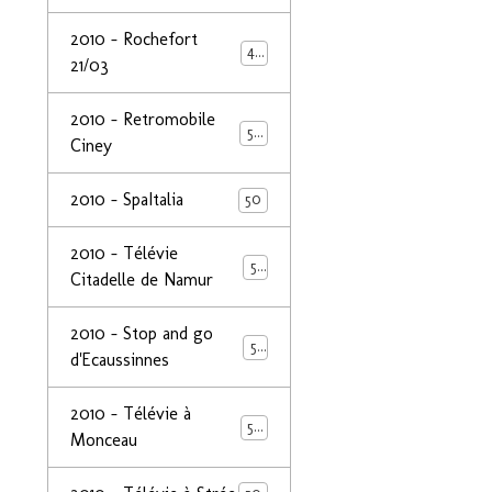
2010 - Rochefort
47
21/03
2010 - Retromobile
50
Ciney
2010 - SpaItalia
50
2010 - Télévie
50
Citadelle de Namur
2010 - Stop and go
50
d'Ecaussinnes
2010 - Télévie à
50
Monceau