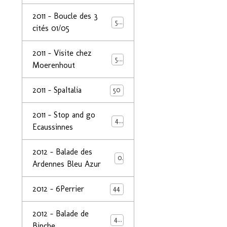
2011 - Boucle des 3
50
cités 01/05
2011 - Visite chez
50
Moerenhout
2011 - SpaItalia
50
2011 - Stop and go
44
Ecaussinnes
2012 - Balade des
0
Ardennes Bleu Azur
2012 - 6Perrier
44
2012 - Balade de
48
Binche