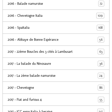
72
2016 - Balade namuroise
109
2016 - Chevetogne Italia
168
2016 - SpaItalia
56
2016 - Abbaye de Bonne Espérance
63
2017 - 22ème Boucles des 3 cités à Lambusart
36
2017 - La balade du Ninosaure
24
2017 - La 2ème balade namuroise
86
2017 - Chevetogne
55
2017 - Fiat and furious 4
137
2017 - ICC expo Italia à Seraing