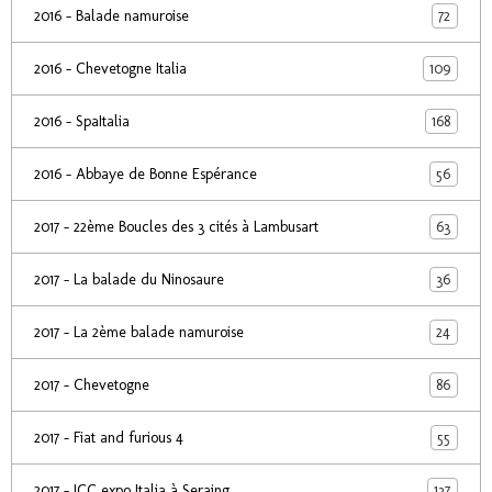
72
2016 - Balade namuroise
109
2016 - Chevetogne Italia
168
2016 - SpaItalia
56
2016 - Abbaye de Bonne Espérance
63
2017 - 22ème Boucles des 3 cités à Lambusart
36
2017 - La balade du Ninosaure
24
2017 - La 2ème balade namuroise
86
2017 - Chevetogne
55
2017 - Fiat and furious 4
137
2017 - ICC expo Italia à Seraing