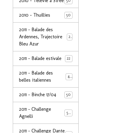
2010 - Télévie à Strée
50
2010 - Thuillies
50
2011 - Balade des
Ardennes, Trajectoire
24
Bleu Azur
2011 - Balade estivale
22
2011 - Balade des
49
belles italiennes
2011 - Binche 17/04
50
2011 - Challenge
50
Agnelli
2011 - Challenge Dante