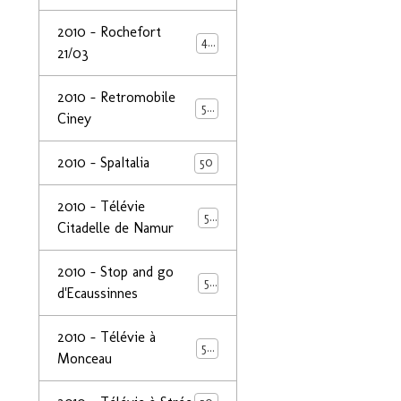
2010 - Rochefort
47
21/03
2010 - Retromobile
50
Ciney
2010 - SpaItalia
50
2010 - Télévie
50
Citadelle de Namur
2010 - Stop and go
50
d'Ecaussinnes
2010 - Télévie à
50
Monceau