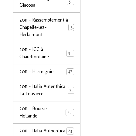
50
Giacosa
2011 - Rassemblement à
Chapelle-lez-
32
Herlaimont
2011 - ICC à
50
Chaudfontaine
2011 - Harmignies
47
2011 - Italia Autenthica
23
La Louvière
2011 - Bourse
40
Hollande
2011 - Italia Authentica
23