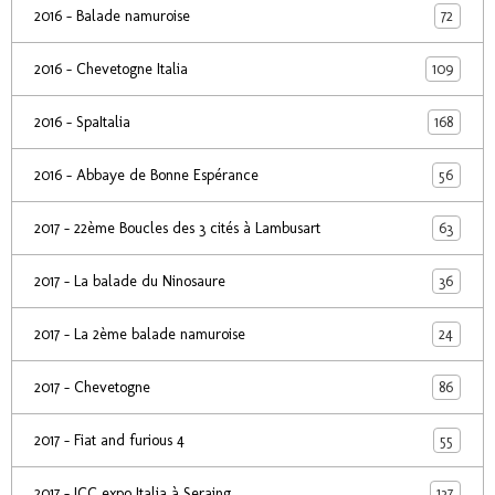
72
2016 - Balade namuroise
109
2016 - Chevetogne Italia
168
2016 - SpaItalia
56
2016 - Abbaye de Bonne Espérance
63
2017 - 22ème Boucles des 3 cités à Lambusart
36
2017 - La balade du Ninosaure
24
2017 - La 2ème balade namuroise
86
2017 - Chevetogne
55
2017 - Fiat and furious 4
137
2017 - ICC expo Italia à Seraing