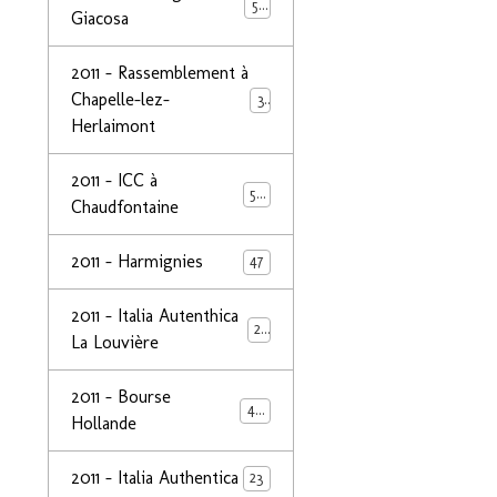
50
Giacosa
2011 - Rassemblement à
Chapelle-lez-
32
Herlaimont
2011 - ICC à
50
Chaudfontaine
2011 - Harmignies
47
2011 - Italia Autenthica
23
La Louvière
2011 - Bourse
40
Hollande
2011 - Italia Authentica
23