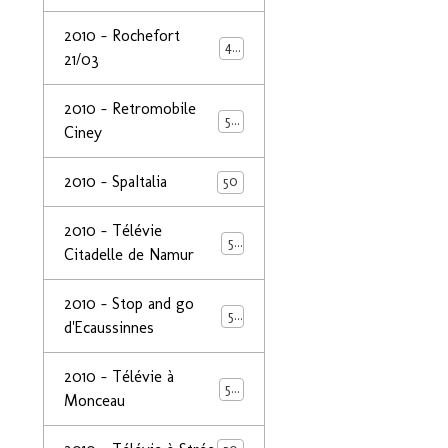
2010 - Rochefort
47
21/03
2010 - Retromobile
50
Ciney
2010 - SpaItalia
50
2010 - Télévie
50
Citadelle de Namur
2010 - Stop and go
50
d'Ecaussinnes
2010 - Télévie à
50
Monceau