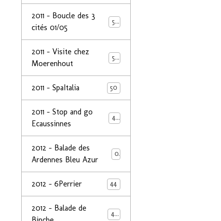
2011 - Boucle des 3
50
cités 01/05
2011 - Visite chez
50
Moerenhout
2011 - SpaItalia
50
2011 - Stop and go
44
Ecaussinnes
2012 - Balade des
0
Ardennes Bleu Azur
2012 - 6Perrier
44
2012 - Balade de
48
Binche