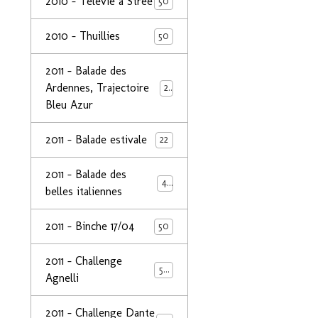
2010 - Télévie à Strée
50
2010 - Thuillies
50
2011 - Balade des
Ardennes, Trajectoire
24
Bleu Azur
2011 - Balade estivale
22
2011 - Balade des
49
belles italiennes
2011 - Binche 17/04
50
2011 - Challenge
50
Agnelli
2011 - Challenge Dante