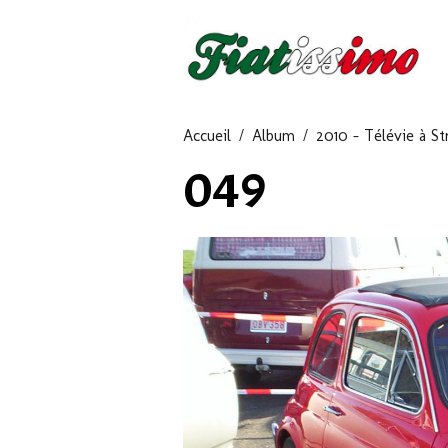
Accueil
Album
2010 - Télévie à St
049