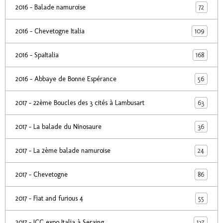
72
2016 - Balade namuroise
109
2016 - Chevetogne Italia
168
2016 - SpaItalia
56
2016 - Abbaye de Bonne Espérance
63
2017 - 22ème Boucles des 3 cités à Lambusart
36
2017 - La balade du Ninosaure
24
2017 - La 2ème balade namuroise
86
2017 - Chevetogne
55
2017 - Fiat and furious 4
137
2017 - ICC expo Italia à Seraing