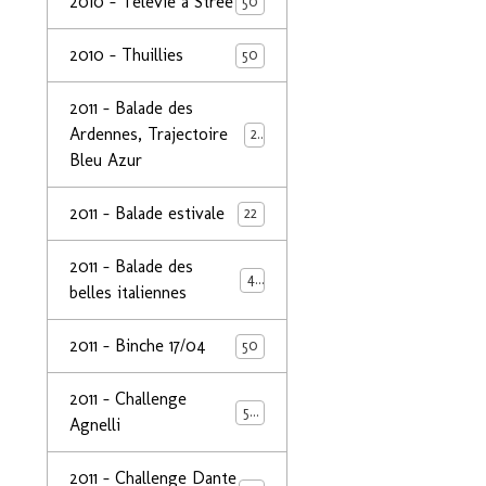
2010 - Télévie à Strée
50
2010 - Thuillies
50
2011 - Balade des
Ardennes, Trajectoire
24
Bleu Azur
2011 - Balade estivale
22
2011 - Balade des
49
belles italiennes
2011 - Binche 17/04
50
2011 - Challenge
50
Agnelli
2011 - Challenge Dante