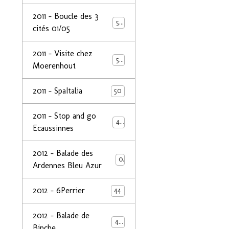
2011 - Boucle des 3
50
cités 01/05
2011 - Visite chez
50
Moerenhout
2011 - SpaItalia
50
2011 - Stop and go
44
Ecaussinnes
2012 - Balade des
0
Ardennes Bleu Azur
2012 - 6Perrier
44
2012 - Balade de
48
Binche