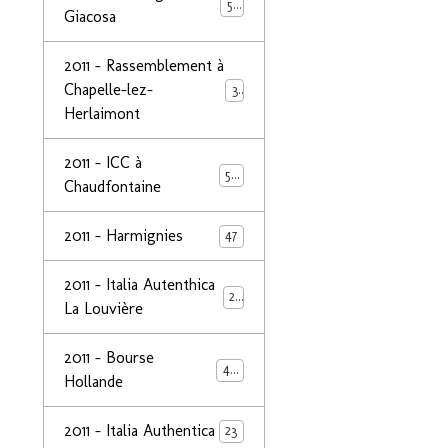
50
Giacosa
2011 - Rassemblement à
Chapelle-lez-
32
Herlaimont
2011 - ICC à
50
Chaudfontaine
2011 - Harmignies
47
2011 - Italia Autenthica
23
La Louvière
2011 - Bourse
40
Hollande
2011 - Italia Authentica
23