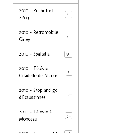
2010 - Rochefort
47
21/03
2010 - Retromobile
50
Ciney
2010 - SpaItalia
50
2010 - Télévie
50
Citadelle de Namur
2010 - Stop and go
50
d'Ecaussinnes
2010 - Télévie à
50
Monceau