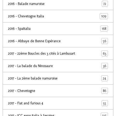
72
2016 - Balade namuroise
109
2016 - Chevetogne Italia
168
2016 - SpaItalia
56
2016 - Abbaye de Bonne Espérance
63
2017 - 22ème Boucles des 3 cités à Lambusart
36
2017 - La balade du Ninosaure
24
2017 - La 2ème balade namuroise
86
2017 - Chevetogne
55
2017 - Fiat and furious 4
137
2017 - ICC expo Italia à Seraing