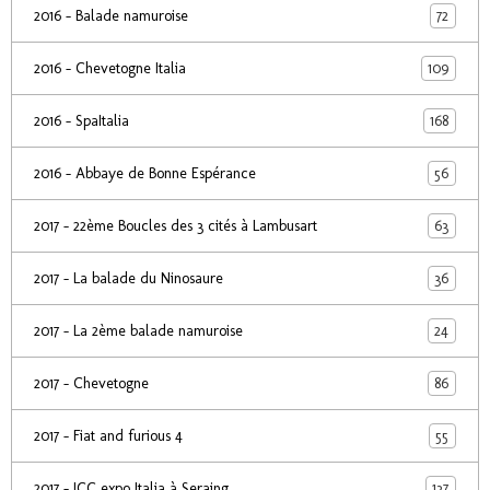
72
2016 - Balade namuroise
109
2016 - Chevetogne Italia
168
2016 - SpaItalia
56
2016 - Abbaye de Bonne Espérance
63
2017 - 22ème Boucles des 3 cités à Lambusart
36
2017 - La balade du Ninosaure
24
2017 - La 2ème balade namuroise
86
2017 - Chevetogne
55
2017 - Fiat and furious 4
137
2017 - ICC expo Italia à Seraing