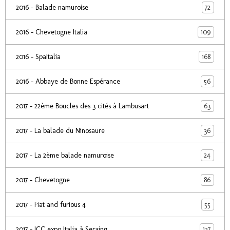
72
2016 - Balade namuroise
109
2016 - Chevetogne Italia
168
2016 - SpaItalia
56
2016 - Abbaye de Bonne Espérance
63
2017 - 22ème Boucles des 3 cités à Lambusart
36
2017 - La balade du Ninosaure
24
2017 - La 2ème balade namuroise
86
2017 - Chevetogne
55
2017 - Fiat and furious 4
137
2017 - ICC expo Italia à Seraing