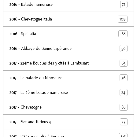
72
2016 - Balade namuroise
109
2016 - Chevetogne Italia
168
2016 - SpaItalia
56
2016 - Abbaye de Bonne Espérance
63
2017 - 22ème Boucles des 3 cités à Lambusart
36
2017 - La balade du Ninosaure
24
2017 - La 2ème balade namuroise
86
2017 - Chevetogne
55
2017 - Fiat and furious 4
137
2017 - ICC expo Italia à Seraing