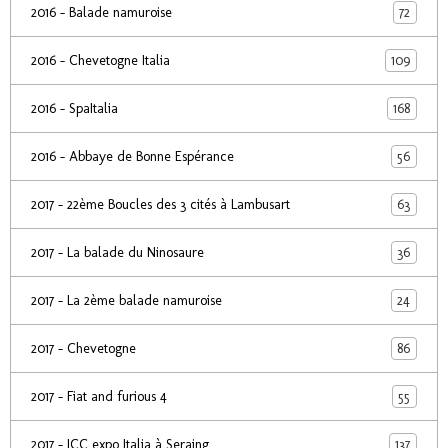
72
2016 - Balade namuroise
109
2016 - Chevetogne Italia
168
2016 - SpaItalia
56
2016 - Abbaye de Bonne Espérance
63
2017 - 22ème Boucles des 3 cités à Lambusart
36
2017 - La balade du Ninosaure
24
2017 - La 2ème balade namuroise
86
2017 - Chevetogne
55
2017 - Fiat and furious 4
137
2017 - ICC expo Italia à Seraing