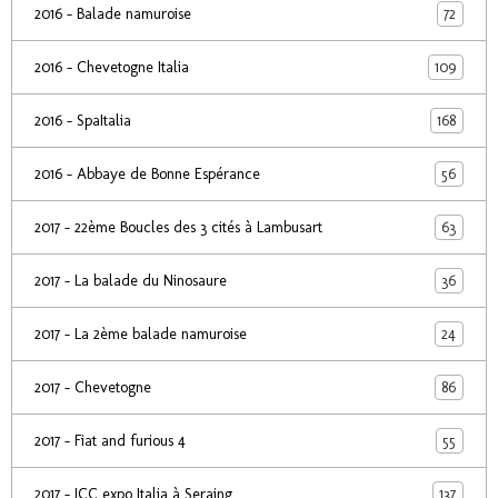
72
2016 - Balade namuroise
109
2016 - Chevetogne Italia
168
2016 - SpaItalia
56
2016 - Abbaye de Bonne Espérance
63
2017 - 22ème Boucles des 3 cités à Lambusart
36
2017 - La balade du Ninosaure
24
2017 - La 2ème balade namuroise
86
2017 - Chevetogne
55
2017 - Fiat and furious 4
137
2017 - ICC expo Italia à Seraing