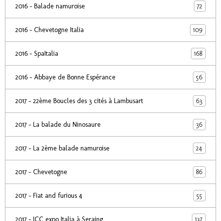
72
2016 - Balade namuroise
109
2016 - Chevetogne Italia
168
2016 - SpaItalia
56
2016 - Abbaye de Bonne Espérance
63
2017 - 22ème Boucles des 3 cités à Lambusart
36
2017 - La balade du Ninosaure
24
2017 - La 2ème balade namuroise
86
2017 - Chevetogne
55
2017 - Fiat and furious 4
137
2017 - ICC expo Italia à Seraing