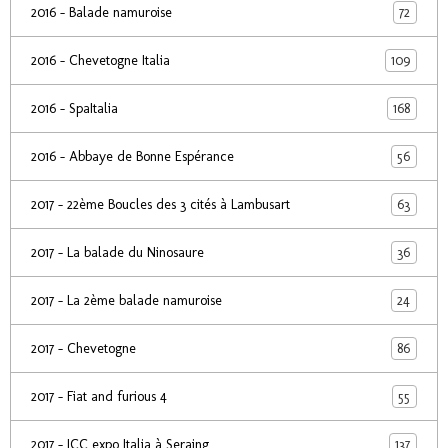
72
2016 - Balade namuroise
109
2016 - Chevetogne Italia
168
2016 - SpaItalia
56
2016 - Abbaye de Bonne Espérance
63
2017 - 22ème Boucles des 3 cités à Lambusart
36
2017 - La balade du Ninosaure
24
2017 - La 2ème balade namuroise
86
2017 - Chevetogne
55
2017 - Fiat and furious 4
137
2017 - ICC expo Italia à Seraing