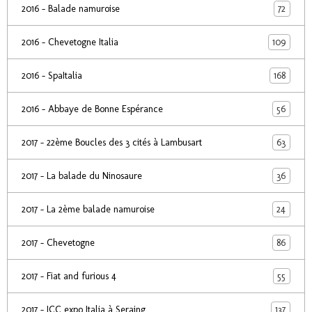
72
2016 - Balade namuroise
109
2016 - Chevetogne Italia
168
2016 - SpaItalia
56
2016 - Abbaye de Bonne Espérance
63
2017 - 22ème Boucles des 3 cités à Lambusart
36
2017 - La balade du Ninosaure
24
2017 - La 2ème balade namuroise
86
2017 - Chevetogne
55
2017 - Fiat and furious 4
137
2017 - ICC expo Italia à Seraing