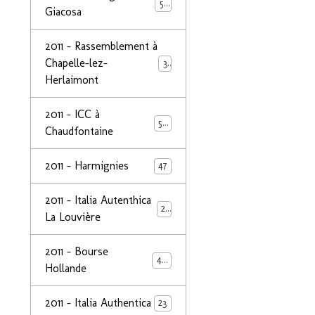
50
Giacosa
2011 - Rassemblement à
Chapelle-lez-
32
Herlaimont
2011 - ICC à
50
Chaudfontaine
2011 - Harmignies
47
2011 - Italia Autenthica
23
La Louvière
2011 - Bourse
40
Hollande
2011 - Italia Authentica
23