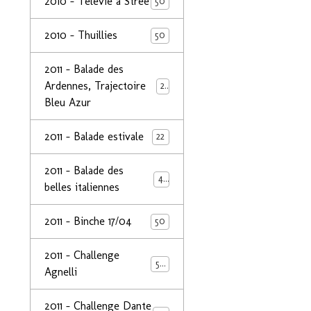
2010 - Télévie à Strée
50
2010 - Thuillies
50
2011 - Balade des
Ardennes, Trajectoire
24
Bleu Azur
2011 - Balade estivale
22
2011 - Balade des
49
belles italiennes
2011 - Binche 17/04
50
2011 - Challenge
50
Agnelli
2011 - Challenge Dante