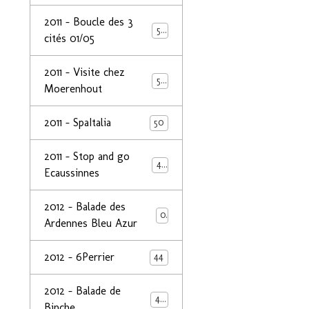
2011 - Boucle des 3
50
cités 01/05
2011 - Visite chez
50
Moerenhout
2011 - SpaItalia
50
2011 - Stop and go
44
Ecaussinnes
2012 - Balade des
0
Ardennes Bleu Azur
2012 - 6Perrier
44
2012 - Balade de
48
Binche