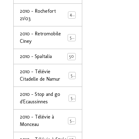
2010 - Rochefort
47
21/03
2010 - Retromobile
50
Ciney
2010 - SpaItalia
50
2010 - Télévie
50
Citadelle de Namur
2010 - Stop and go
50
d'Ecaussinnes
2010 - Télévie à
50
Monceau