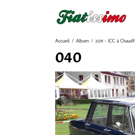
Accueil
Album
2011 - ICC à Chaudf
040