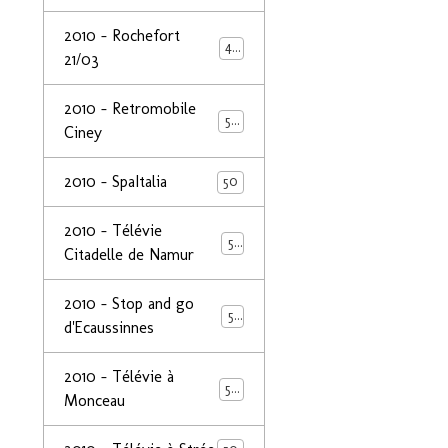
2010 - Rochefort
47
21/03
2010 - Retromobile
50
Ciney
2010 - SpaItalia
50
2010 - Télévie
50
Citadelle de Namur
2010 - Stop and go
50
d'Ecaussinnes
2010 - Télévie à
50
Monceau