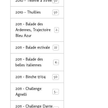
2010 - Télévie à Strée
50
2010 - Thuillies
50
2011 - Balade des
Ardennes, Trajectoire
24
Bleu Azur
2011 - Balade estivale
22
2011 - Balade des
49
belles italiennes
2011 - Binche 17/04
50
2011 - Challenge
50
Agnelli
2011 - Challenge Dante