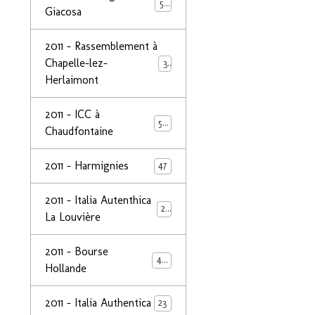
50
Giacosa
2011 - Rassemblement à
Chapelle-lez-
32
Herlaimont
2011 - ICC à
50
Chaudfontaine
2011 - Harmignies
47
2011 - Italia Autenthica
23
La Louvière
2011 - Bourse
40
Hollande
2011 - Italia Authentica
23