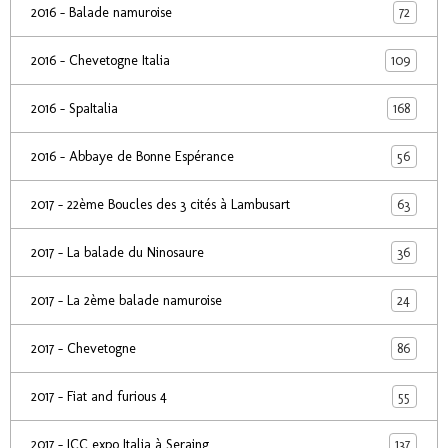
72
2016 - Balade namuroise
109
2016 - Chevetogne Italia
168
2016 - SpaItalia
56
2016 - Abbaye de Bonne Espérance
63
2017 - 22ème Boucles des 3 cités à Lambusart
36
2017 - La balade du Ninosaure
24
2017 - La 2ème balade namuroise
86
2017 - Chevetogne
55
2017 - Fiat and furious 4
137
2017 - ICC expo Italia à Seraing