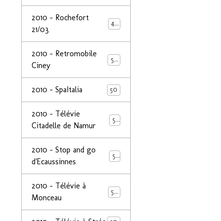
2010 - Rochefort
47
21/03
2010 - Retromobile
50
Ciney
2010 - SpaItalia
50
2010 - Télévie
50
Citadelle de Namur
2010 - Stop and go
50
d'Ecaussinnes
2010 - Télévie à
50
Monceau