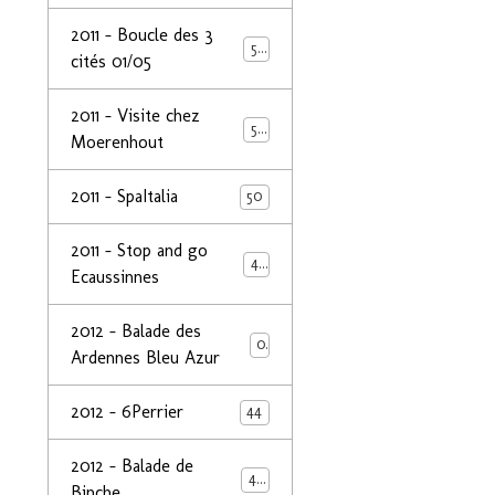
2011 - Boucle des 3
50
cités 01/05
2011 - Visite chez
50
Moerenhout
2011 - SpaItalia
50
2011 - Stop and go
44
Ecaussinnes
2012 - Balade des
0
Ardennes Bleu Azur
2012 - 6Perrier
44
2012 - Balade de
48
Binche