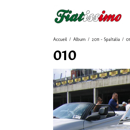
Accueil
Album
2011 - SpaItalia
0
010