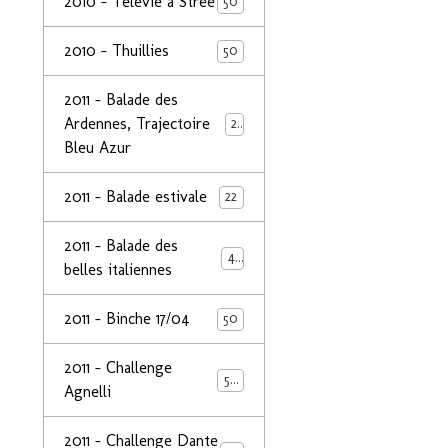
2010 - Télévie à Strée
50
2010 - Thuillies
50
2011 - Balade des
Ardennes, Trajectoire
24
Bleu Azur
2011 - Balade estivale
22
2011 - Balade des
49
belles italiennes
2011 - Binche 17/04
50
2011 - Challenge
50
Agnelli
2011 - Challenge Dante