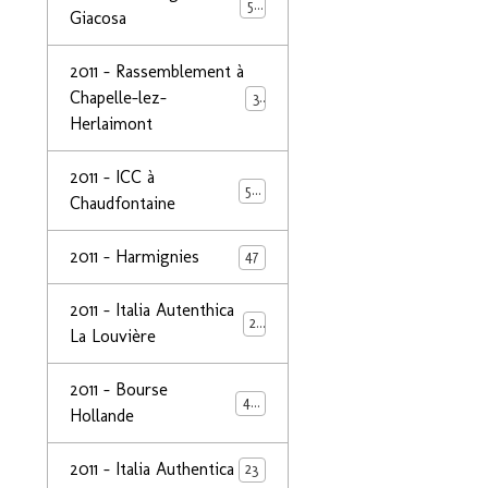
50
Giacosa
2011 - Rassemblement à
Chapelle-lez-
32
Herlaimont
2011 - ICC à
50
Chaudfontaine
2011 - Harmignies
47
2011 - Italia Autenthica
23
La Louvière
2011 - Bourse
40
Hollande
2011 - Italia Authentica
23