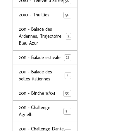
2010 - Télévie à Strée
50
2010 - Thuillies
50
2011 - Balade des
Ardennes, Trajectoire
24
Bleu Azur
2011 - Balade estivale
22
2011 - Balade des
49
belles italiennes
2011 - Binche 17/04
50
2011 - Challenge
50
Agnelli
2011 - Challenge Dante