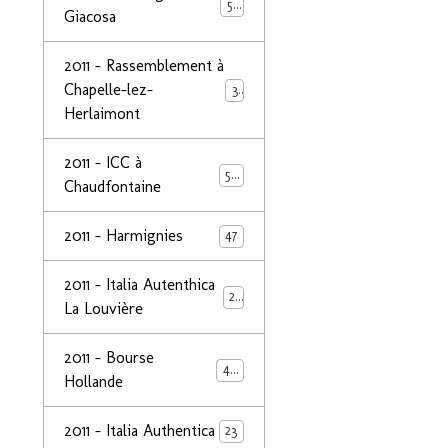
50
Giacosa
2011 - Rassemblement à
Chapelle-lez-
32
Herlaimont
2011 - ICC à
50
Chaudfontaine
2011 - Harmignies
47
2011 - Italia Autenthica
23
La Louvière
2011 - Bourse
40
Hollande
2011 - Italia Authentica
23