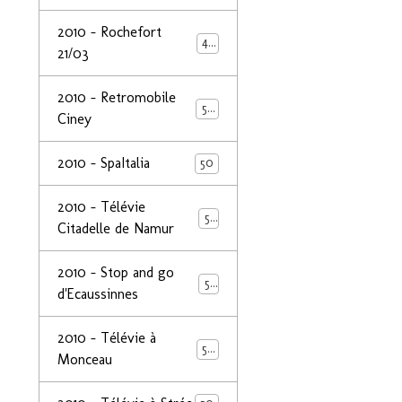
2010 - Rochefort
47
21/03
2010 - Retromobile
50
Ciney
2010 - SpaItalia
50
2010 - Télévie
50
Citadelle de Namur
2010 - Stop and go
50
d'Ecaussinnes
2010 - Télévie à
50
Monceau