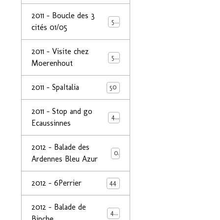
2011 - Boucle des 3
50
cités 01/05
2011 - Visite chez
50
Moerenhout
2011 - SpaItalia
50
2011 - Stop and go
44
Ecaussinnes
2012 - Balade des
0
Ardennes Bleu Azur
2012 - 6Perrier
44
2012 - Balade de
48
Binche