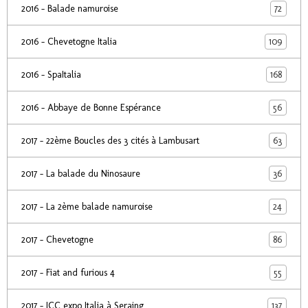
72
2016 - Balade namuroise
109
2016 - Chevetogne Italia
168
2016 - SpaItalia
56
2016 - Abbaye de Bonne Espérance
63
2017 - 22ème Boucles des 3 cités à Lambusart
36
2017 - La balade du Ninosaure
24
2017 - La 2ème balade namuroise
86
2017 - Chevetogne
55
2017 - Fiat and furious 4
137
2017 - ICC expo Italia à Seraing