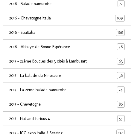
72
2016 - Balade namuroise
109
2016 - Chevetogne Italia
168
2016 - SpaItalia
56
2016 - Abbaye de Bonne Espérance
63
2017 - 22ème Boucles des 3 cités à Lambusart
36
2017 - La balade du Ninosaure
24
2017 - La 2ème balade namuroise
86
2017 - Chevetogne
55
2017 - Fiat and furious 4
137
2017 - ICC expo Italia à Seraing