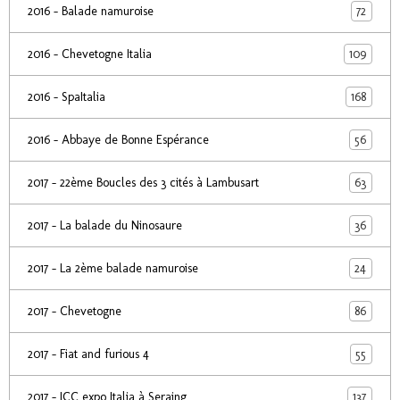
72
2016 - Balade namuroise
109
2016 - Chevetogne Italia
168
2016 - SpaItalia
56
2016 - Abbaye de Bonne Espérance
63
2017 - 22ème Boucles des 3 cités à Lambusart
36
2017 - La balade du Ninosaure
24
2017 - La 2ème balade namuroise
86
2017 - Chevetogne
55
2017 - Fiat and furious 4
137
2017 - ICC expo Italia à Seraing