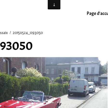
Page d'accu
ssaix
20150524_093050
093050