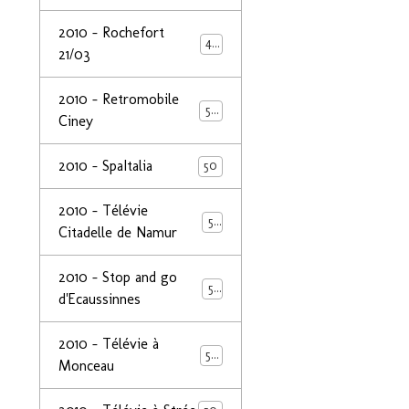
2010 - Rochefort
47
21/03
2010 - Retromobile
50
Ciney
2010 - SpaItalia
50
2010 - Télévie
50
Citadelle de Namur
2010 - Stop and go
50
d'Ecaussinnes
2010 - Télévie à
50
Monceau