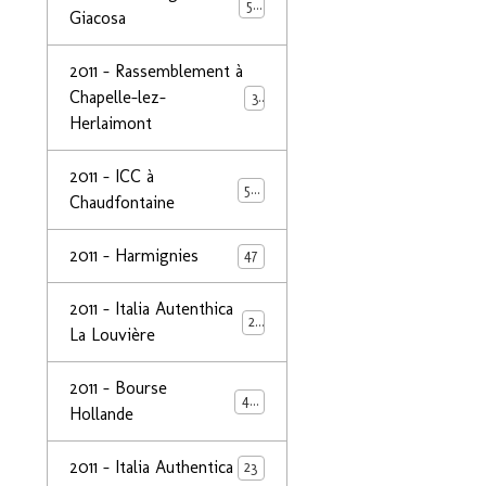
50
Giacosa
2011 - Rassemblement à
Chapelle-lez-
32
Herlaimont
2011 - ICC à
50
Chaudfontaine
2011 - Harmignies
47
2011 - Italia Autenthica
23
La Louvière
2011 - Bourse
40
Hollande
2011 - Italia Authentica
23