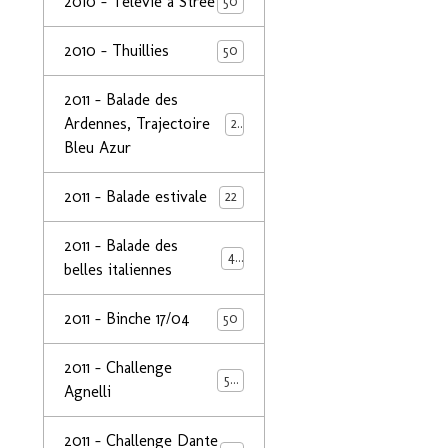
2010 - Télévie à Strée
50
2010 - Thuillies
50
2011 - Balade des
Ardennes, Trajectoire
24
Bleu Azur
2011 - Balade estivale
22
2011 - Balade des
49
belles italiennes
2011 - Binche 17/04
50
2011 - Challenge
50
Agnelli
2011 - Challenge Dante