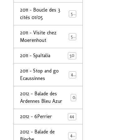
2011 - Boucle des 3
50
cités 01/05
2011 - Visite chez
50
Moerenhout
2011 - SpaItalia
50
2011 - Stop and go
44
Ecaussinnes
2012 - Balade des
0
Ardennes Bleu Azur
2012 - 6Perrier
44
2012 - Balade de
48
Binche