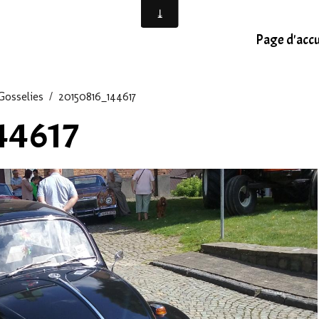
Page d'accu
Gosselies
20150816_144617
44617