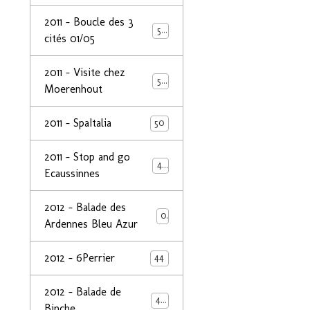
2011 - Boucle des 3
50
cités 01/05
2011 - Visite chez
50
Moerenhout
2011 - SpaItalia
50
2011 - Stop and go
44
Ecaussinnes
2012 - Balade des
0
Ardennes Bleu Azur
2012 - 6Perrier
44
2012 - Balade de
48
Binche