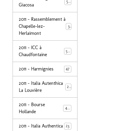
50
Giacosa
2011 - Rassemblement à
Chapelle-lez-
32
Herlaimont
2011 - ICC à
50
Chaudfontaine
2011 - Harmignies
47
2011 - Italia Autenthica
23
La Louvière
2011 - Bourse
40
Hollande
2011 - Italia Authentica
23