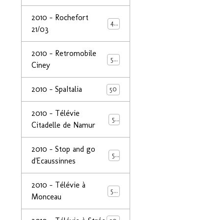
2010 - Rochefort
47
21/03
2010 - Retromobile
50
Ciney
2010 - SpaItalia
50
2010 - Télévie
50
Citadelle de Namur
2010 - Stop and go
50
d'Ecaussinnes
2010 - Télévie à
50
Monceau