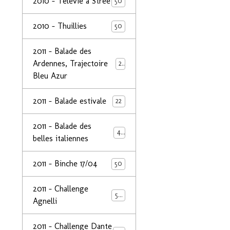
2010 - Télévie à Strée
50
2010 - Thuillies
50
2011 - Balade des
Ardennes, Trajectoire
24
Bleu Azur
2011 - Balade estivale
22
2011 - Balade des
49
belles italiennes
2011 - Binche 17/04
50
2011 - Challenge
50
Agnelli
2011 - Challenge Dante