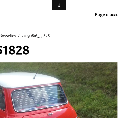
Page d'accu
Gosselies
20150816_151828
51828