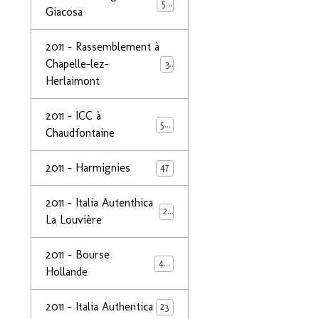
50
Giacosa
2011 - Rassemblement à
Chapelle-lez-
32
Herlaimont
2011 - ICC à
50
Chaudfontaine
2011 - Harmignies
47
2011 - Italia Autenthica
23
La Louvière
2011 - Bourse
40
Hollande
2011 - Italia Authentica
23