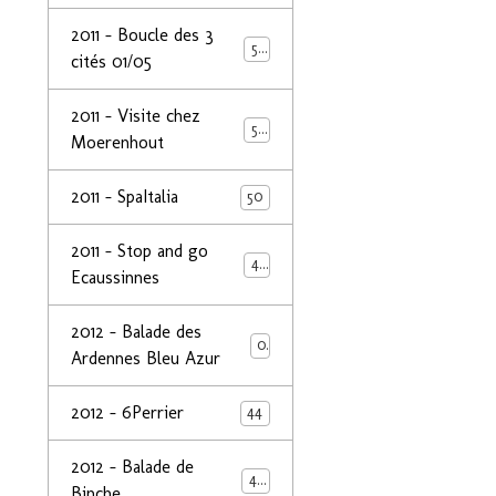
2011 - Boucle des 3
50
cités 01/05
2011 - Visite chez
50
Moerenhout
2011 - SpaItalia
50
2011 - Stop and go
44
Ecaussinnes
2012 - Balade des
0
Ardennes Bleu Azur
2012 - 6Perrier
44
2012 - Balade de
48
Binche