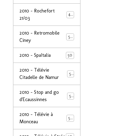
2010 - Rochefort
47
21/03
2010 - Retromobile
50
Ciney
2010 - SpaItalia
50
2010 - Télévie
50
Citadelle de Namur
2010 - Stop and go
50
d'Ecaussinnes
2010 - Télévie à
50
Monceau