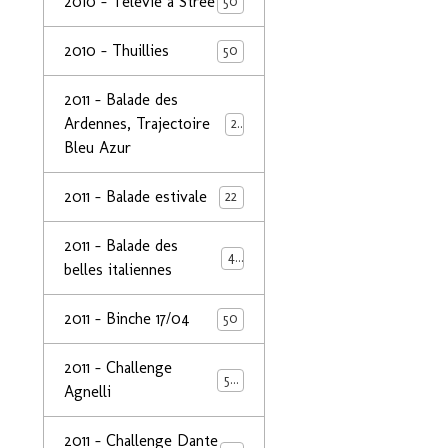
2010 - Télévie à Strée
50
2010 - Thuillies
50
2011 - Balade des
Ardennes, Trajectoire
24
Bleu Azur
2011 - Balade estivale
22
2011 - Balade des
49
belles italiennes
2011 - Binche 17/04
50
2011 - Challenge
50
Agnelli
2011 - Challenge Dante